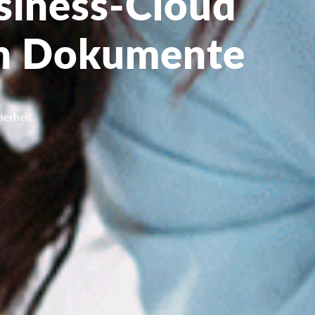
siness-Cloud
len Dokumente
erheit.