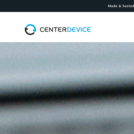
Made & hosted
CenterDevice
Cloud
DMS.
Die
Businesscloud
für
sensible
Dokumente