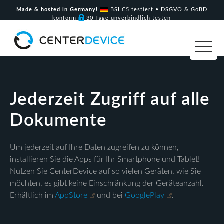
Made & hosted in Germany!
BSI C5 testiert • DSGVO & GoBD
konform
30 Tage unverbindlich testen
Jederzeit Zugriff auf alle
Dokumente
Um jederzeit auf Ihre Daten zugreifen zu können,
installieren Sie die Apps für Ihr Smartphone und Tablet!
Nutzen Sie CenterDevice auf so vielen Geräten, wie Sie
möchten, es gibt keine Einschränkung der Geräteanzahl.
Erhältlich im
AppStore
und bei
GooglePlay
.