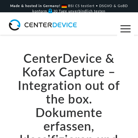
Made & hosted in Germany!
BSI C5 testiert • DSGVO & GoBD
konform
30 Tage unverbindlich testen
CenterDevice &
Kofax Capture –
Integration out of
the box.
Dokumente
erfassen,