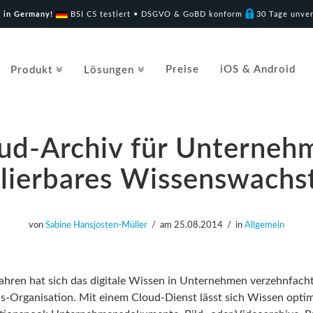
 in Germany!
BSI C5 testiert • DSGVO & GoBD konform
30 Tage unver
Preise
iOS & Android
Produkt
Lösungen
ud-Archiv für Unterneh
lierbares Wissenswach
von
Sabine Hansjosten-Müller
am
25.08.2014
in
Allgemein
Jahren hat sich das digitale Wissen in Unternehmen verzehnfacht
ns-Organisation. Mit einem Cloud-Dienst lässt sich Wissen optim