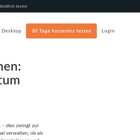
bindlich testen
Desktop
30 Tage kostenlos testen
Login
men:
stum
 – dies zwingt zur
al verwalten, ob als