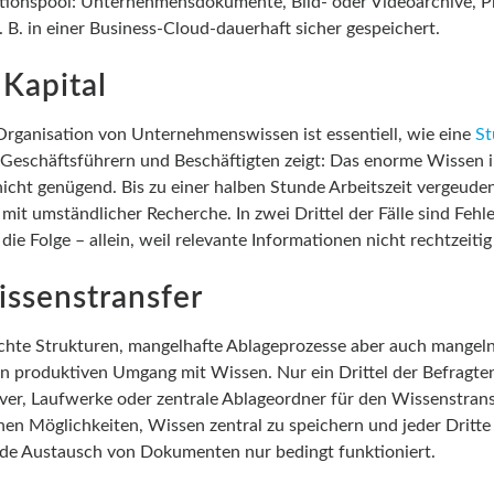
tionspool: Unternehmensdokumente, Bild- oder Videoarchive, P
. B. in einer Business-Cloud-dauerhaft sicher gespeichert.
 Kapital
 Organisation von Unternehmenswissen ist essentiell, wie eine
St
Geschäftsführern und Beschäftigten zeigt: Das enorme Wissen
icht genügend. Bis zu einer halben Stunde Arbeitszeit vergeuden
 mit umständlicher Recherche. In zwei Drittel der Fälle sind Fehl
ie Folge – allein, weil relevante Informationen nicht rechtzeitig
ssenstransfer
chte Strukturen, mangelhafte Ablageprozesse aber auch mangeln
 produktiven Umgang mit Wissen. Nur ein Drittel der Befragten 
rver, Laufwerke oder zentrale Ablageordner für den Wissenstrans
hen Möglichkeiten, Wissen zentral zu speichern und jeder Dritte
de Austausch von Dokumenten nur bedingt funktioniert.