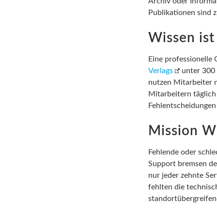
Archiv oder Informa
Publikationen sind z
Wissen ist
Eine professionelle
Verlags
unter 300 
nutzen Mitarbeiter n
Mitarbeitern täglich
Fehlentscheidungen d
Mission Wi
Fehlende oder schle
Support bremsen den
nur jeder zehnte Se
fehlten die technisc
standortübergreifen