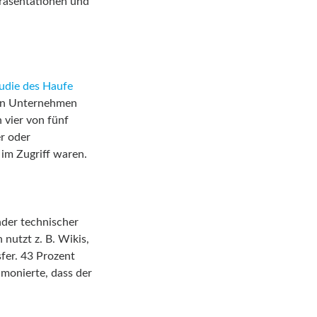
räsentationen und
udie des Haufe
 in Unternehmen
 vier von fünf
er oder
 im Zugriff waren.
der technischer
nutzt z. B. Wikis,
fer. 43 Prozent
 monierte, dass der