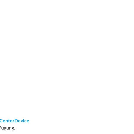
CenterDevice
rfügung.