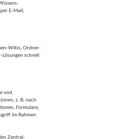
 Wissens-
per E-Mail,
men-Wikis, Ordner-
r-Lösungen schnell
te und
ionen, z. B. nach
ationen, Formulare,
Zugriff im Rahmen
len Zentral-