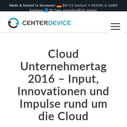
Made & hosted in Germany!
BSI C5 testiert • DSGVO & GoBD
konform
30 Tage unverbindlich testen
Cloud
Unternehmertag
2016 – Input,
Innovationen und
Impulse rund um
die Cloud