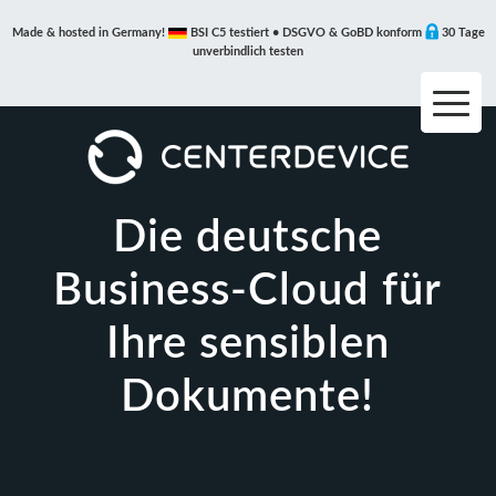
Made & hosted in Germany!
BSI C5 testiert • DSGVO & GoBD konform
30 Tage
unverbindlich testen
Die deutsche
Business-Cloud für
Ihre sensiblen
Dokumente!