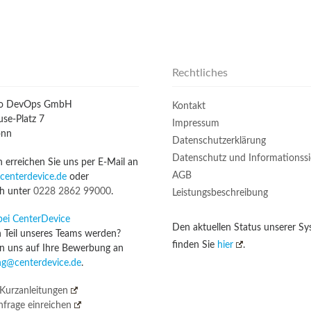
Rechtliches
io DevOps GmbH
Kontakt
se-Platz 7
Impressum
onn
Datenschutzerklärung
Datenschutz und Informationssi
n erreichen Sie uns per E-Mail an
AGB
centerdevice.de
oder
ch unter
0228 2862 99000
.
Leistungsbeschreibung
bei CenterDevice
Den aktuellen Status unserer S
n Teil unseres Teams werden?
finden Sie
hier
.
n uns auf Ihre Bewerbung an
g@centerdevice.de
.
Kurzanleitungen
frage einreichen