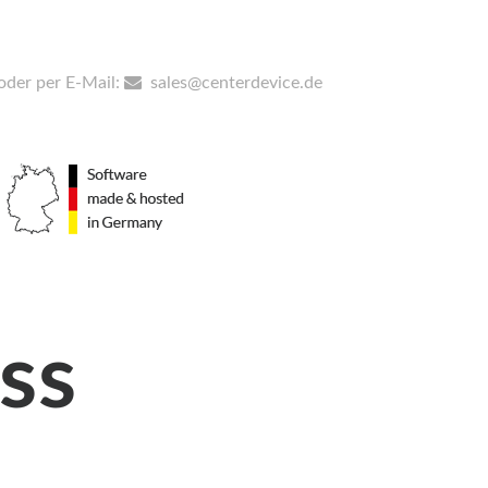
oder per E-Mail:
sales@centerdevice.de
ss