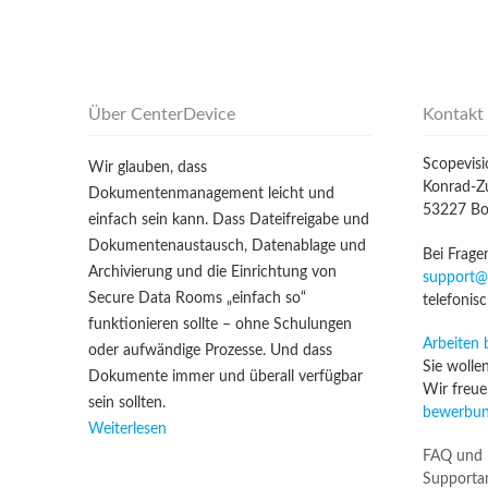
Über CenterDevice
Kontakt
Scopevis
Wir glauben, dass
Konrad-Zu
Dokumentenmanagement leicht und
53227 B
einfach sein kann. Dass Dateifreigabe und
Dokumentenaustausch, Datenablage und
Bei Frage
Archivierung und die Einrichtung von
support@
Secure Data Rooms „einfach so“
telefonis
funktionieren sollte – ohne Schulungen
Arbeiten 
oder aufwändige Prozesse. Und dass
Sie wolle
Dokumente immer und überall verfügbar
Wir freue
sein sollten.
bewerbun
Weiterlesen
FAQ und 
Supportan