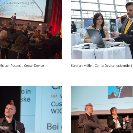
Michael Rosbach, CenterDevice
Stephan Müller, CenterDevice, präsentiert