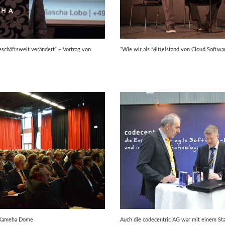
schäftswelt verändert“ – Vortrag von
“Wie wir als Mittelstand von Cloud Softwar
m Kameha Dome
Auch die codecentric AG war mit einem St