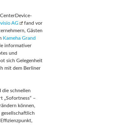
 CenterDevice-
visio AG
fand vor
nternehmern, Gästen
im
Kameha Grand
e informativer
tes und
ot sich Gelegenheit
ch mit dem Berliner
 die schnellen
t „Sofortness“ –
rändern können,
 gesellschaftlich
Effizienzpunkt,