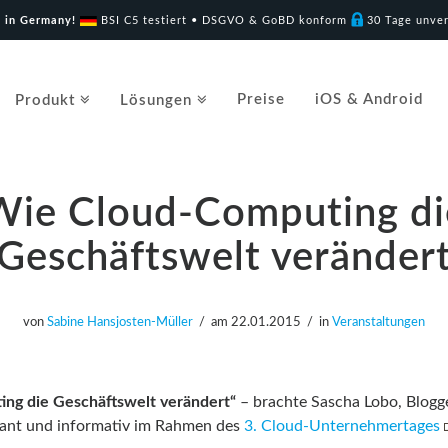
 in Germany!
BSI C5 testiert • DSGVO & GoBD konform
30 Tage unver
Preise
iOS & Android
Produkt
Lösungen
Wie Cloud-Computing di
Geschäftswelt veränder
von
Sabine Hansjosten-Müller
am
22.01.2015
in
Veranstaltungen
ng die Geschäftswelt verändert“
– brachte Sascha Lobo, Blogge
ant und informativ im Rahmen des
3. Cloud-Unternehmertages