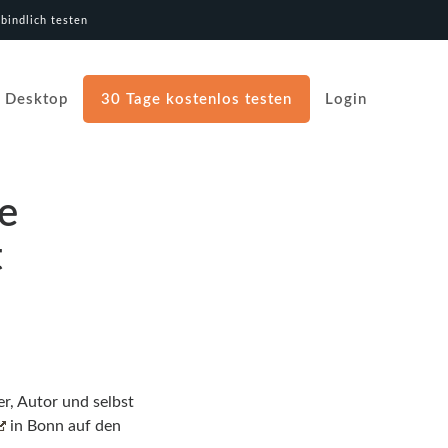
bindlich testen
Desktop
30 Tage kostenlos testen
Login
e
t
r, Autor und selbst
in Bonn auf den