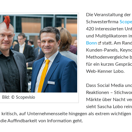
Die Veranstaltung der
Schwesterfirma
Scope
420 interessierten U
und Multiplikatoren 
Bonn
statt. Am Rand
Kunden-Panels, Keyno
Methodenvergleiche b
für ein kurzes Gesprä
Web-Kenner Lobo.
Dass Social Media und
Reaktionen – Stichwor
Bild: © Scopevisio
Märkte über Nacht ve
sieht Sascha Lobo rein
 kritisch, auf Unternehmensseite hingegen als extrem wichtigen 
die Auffindbarkeit von Information geht.