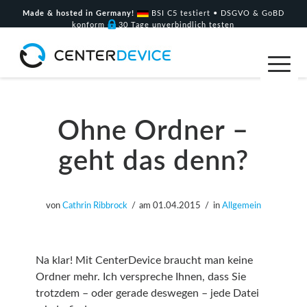
Made & hosted in Germany!
BSI C5 testiert • DSGVO & GoBD
konform
30 Tage unverbindlich testen
Ohne Ordner –
geht das denn?
von
Cathrin Ribbrock
am
01.04.2015
in
Allgemein
Na klar! Mit CenterDevice braucht man keine
Ordner mehr. Ich verspreche Ihnen, dass Sie
trotzdem – oder gerade deswegen – jede Datei