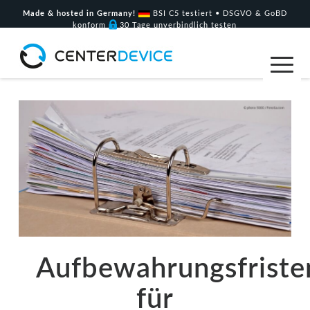
Made & hosted in Germany!
BSI C5 testiert • DSGVO & GoBD
konform
30 Tage unverbindlich testen
Aufbewahrungsfriste
für