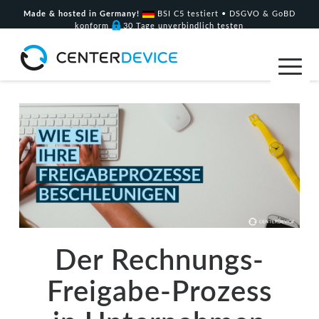
Made & hosted in Germany!
BSI C5 testiert • DSGVO & GoBD
konform
30 Tage unverbindlich testen
Der Rechnungs-
Freigabe-Prozess