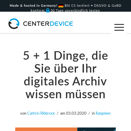
Made & hosted in Germany!
BSI C5 testiert • DSGVO & GoBD
konform
30 Tage unverbindlich testen
5 + 1 Dinge, die
Sie über Ihr
digitales Archiv
wissen müssen
von
Cathrin Ribbrock
am
03.03.2020
in
Ratgeber