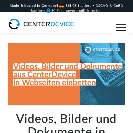
Made & hosted in Germany!
BSI C5 testiert • DSGVO & GoBD
konform
30 Tage unverbindlich testen
Videos, Bilder und
Dokumente in